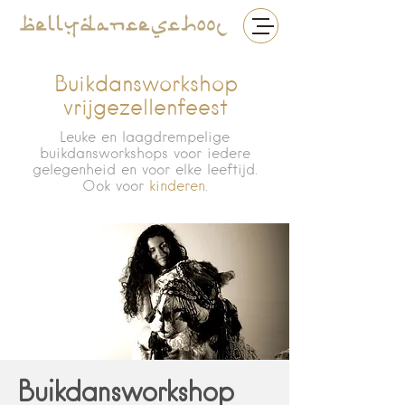
Buikdansworkshop
vrijgezellenfeest
Leuke en laagdrempelige
buikdansworkshops voor iedere
gelegenheid en voor elke leeftijd.
Ook voor
kinderen
.
Buikdansworkshop