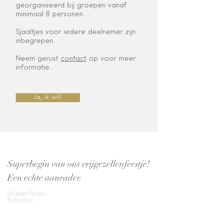
georganiseerd bij groepen vanaf
minimaal 8 personen.
Sjaaltjes voor iedere deelnemer zijn
inbegrepen.
Neem gerust
contact
op voor meer
informatie..
Ja, ik wil!
Superbegin van ons vrijgezellenfeestje!
Een echte aanrader.
Jolanda Velzen,
Rotterdam